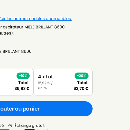
oir les autres modèles compatibles.
 aspirateur MIELE BRILLANT 8600.
autres).
E BRILLANT 8600.
-10%
-20%
4 x Lot
Total:
Total:
15,92
€
/
unité
35,83
€
63,70
€
jouter au panier
sé.
Échange gratuit.