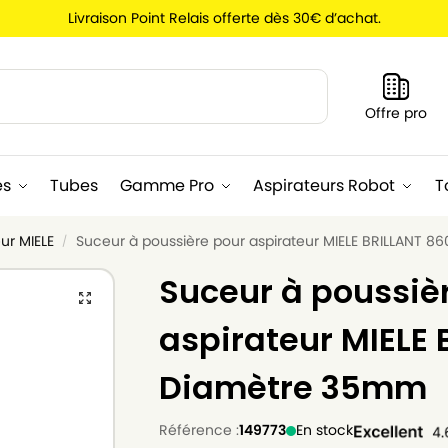
Livraison Point Relais offerte dès 30€ d’achat.
Recherche
Offre pro
es
Tubes
Gamme Pro
Aspirateurs Robot
T
ur MIELE
Suceur à poussière pour aspirateur MIELE BRILLANT 
/
Suceur à poussiè
aspirateur MIELE 
Diamètre 35mm
Référence :
149773
En stock