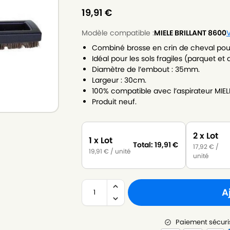
19,91
€
Modèle compatible :
MIELE BRILLANT 8600
V
Combiné brosse en crin de cheval pour
Idéal pour les sols fragiles (parquet et 
Diamètre de l’embout : 35mm.
Largeur : 30cm.
100% compatible avec l’aspirateur MIEL
Produit neuf.
2 x Lot
1 x Lot
Total:
19,91
€
17,92
€
/
19,91
€
/ unité
unité
A
Paiement sécuri