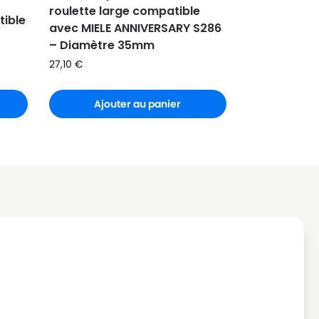
roulette large compatible
tible
avec MIELE ANNIVERSARY S286
– Diamètre 35mm
27,10
€
Ajouter au panier