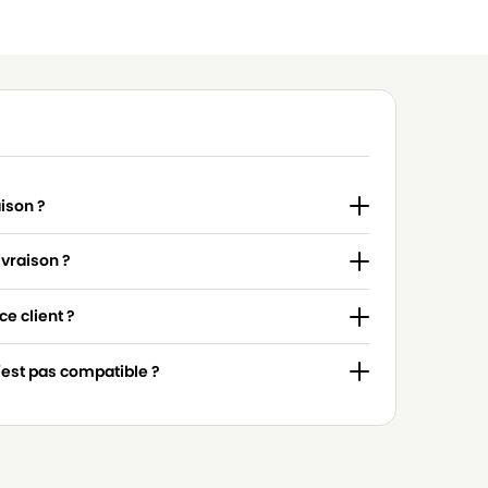
aison ?
ivraison ?
e client ?
n'est pas compatible ?