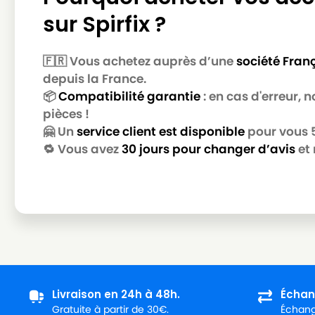
sur Spirfix ?
MIELE
MIELE ALLERGY CONTROL 2000 / AL
MIELE
MIELE ALLERGY CONTROL 2200
🇫🇷 Vous achetez auprès d’une
société Fran
MIELE
MIELE ALLERGY CONTROL 500
depuis la France.
📦
Compatibilité garantie
: en cas d'erreur,
MIELE
MIELE ALLERGY CONTROL 600
pièces !
MIELE
MIELE ALLERGY CONTROL 700
🤗 Un
service client est disponible
pour vous 5 
🔁 Vous avez
30 jours pour changer d’avis
et 
MIELE
MIELE ALLERGY CONTROL 800
MIELE
MIELE ALLERGY CONTROL BR
MIELE
MIELE ALLERGY CONTROL PL
MIELE
MIELE ALLERGY CONTROL PLUS
MIELE
MIELE ALLERGY CONTROL PLUSS500
MIELE
MIELE ALLERGY CONTROL PLUSS600
Livraison en 24h à 48h.
Échan
Gratuite à partir de 30€.
Échange
MIELE
MIELE ALLERGY CONTROL S300