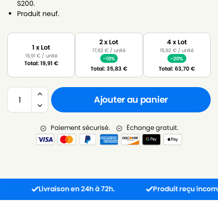
S200.
Produit neuf.
2 x Lot
4 x Lot
1 x Lot
17,92
€
/ unité
15,92
€
/ unité
19,91
€
/ unité
-10%
-20%
Total:
19,91
€
Total:
35,83
€
Total:
63,70
€
Ajouter au panier
Paiement sécurisé.
Échange gratuit.
Livraison en 24h à 72h.
Produit reçu incompatibl