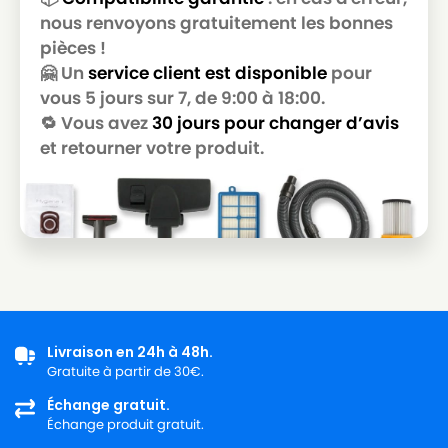
MIELE
MIELE ALLERGY CONTROL PLUSS600
nous renvoyons gratuitement les bonnes
pièces !
MIELE
MIELE ALLERGY CONTROL S300
🤗 Un
service client est disponible
pour
MIELE
MIELE ALLERGY CONTROL S400
vous 5 jours sur 7, de 9:00 à 18:00.
🔁 Vous avez
30 jours pour changer d’avis
MIELE
MIELE ALLERGY CONTROL S5381
et retourner votre produit.
MIELE
MIELE ALLERGY CONTROL S600
MIELE
MIELE ALLERGY HEPA
MIELE
MIELE ALLERGY HEPA 1800
MIELE
MIELE ALLERGY HEPA 4000
MIELE
MIELE ALLERGY HEPA 700
Livraison en 24h à 48h.
MIELE
MIELE ALLERGY HEPA PLUSS718
Gratuite à partir de 30€.
MIELE
MIELE ALLERGY STOP
Échange gratuit.
Échange produit gratuit.
MIELE
MIELE ALLERGYCO S157