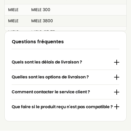
MIELE
MIELE 300
MIELE
MIELE 3800
MIELE
MIELE 418.311
Questions fréquentes
MIELE
MIELE 4306916
MIELE
MIELE 4306918
Quels sont les délais de livraison ?
MIELE
MIELE 4854915
MIELE
MIELE 617063
Quelles sont les options de livraison ?
MIELE
MIELE 7253830
Comment contacter le service client ?
MIELE
MIELE 7736191
Que faire si le produit reçu n'est pas compatible ?
MIELE
MIELE 837.086
MIELE
MIELE 9442600