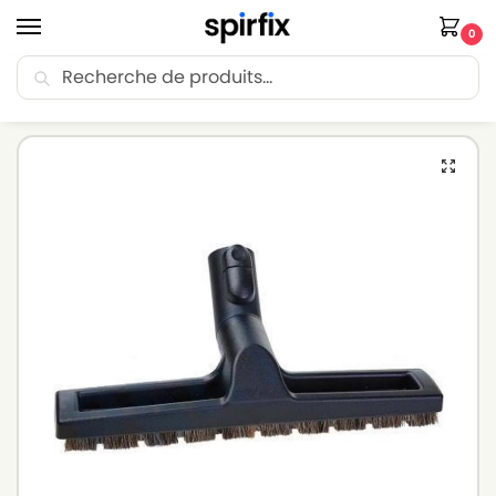
0
Recherche
🚚 Livraison Point Relais offerte dès 30€ d’achat.
Accueil
Brosse aspirateur
Brosse aspirateur MIELE
Suceur à poussière pour aspirateur MIELE ANNIVERSARY S200 – Diamètre 35mm
/
/
/