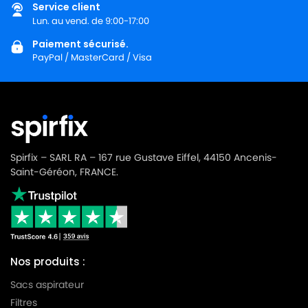
Service client
MIELE
MIELE ALLERVAC
Lun. au vend. de 9:00-17:00
Paiement sécurisé.
MIELE
MIELE ALLERVAC HEPA PLUS
PayPal / MasterCard / Visa
MIELE
MIELE ALLERVAC S400
MIELE
MIELE ALLERVAC S600
MIELE
MIELE ALLERVAC S700
MIELE
MIELE ALLERVAC S718
Spirfix – SARL RA – 167 rue Gustave Eiffel, 44150 Ancenis-
Saint-Géréon, FRANCE.
MIELE
MIELE ALLERVAC S800
MIELE
MIELE ALLERVAC SENSOR
MIELE
MIELE ALLERVAC SENSOR 2000
MIELE
MIELE ALLERVAC SENSOR 5000
Nos produits :
MIELE
MIELE ALU LIMITED EDITION
Sacs aspirateur
Filtres
MIELE
MIELE ALU MAGIC