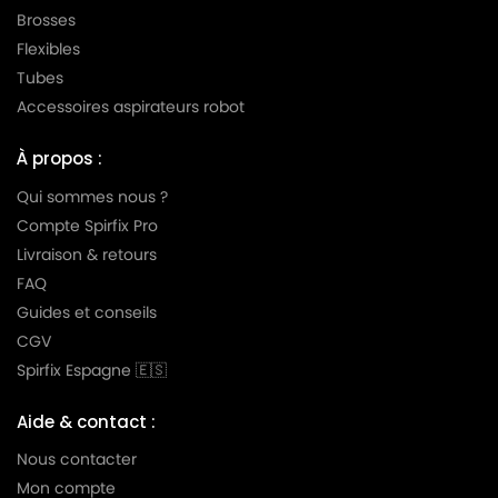
Brosses
MIELE
MIELE ALU MAGIC ALUMINIUM
Flexibles
Tubes
MIELE
MIELE ALUMAGIC
Accessoires aspirateurs robot
MIELE
MIELE ALUMINIUM
À propos :
MIELE
MIELE AMARANTH HS06
Qui sommes nous ?
MIELE
MIELE AMBIANTE
Compte Spirfix Pro
MIELE
MIELE AMBIENTE
Livraison & retours
FAQ
MIELE
MIELE AMBIENTE PLUS
Guides et conseils
MIELE
MIELE AMBIENTE S5580
CGV
Spirfix Espagne 🇪🇸
MIELE
MIELE ANIVERSARIO
MIELE
MIELE ANNIVERSARY
Aide & contact :
Nous contacter
MIELE
MIELE ANNIVERSARY 100
Mon compte