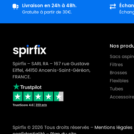
Livraison en 24h à 48h.
Échan
MIELE
MIELE ALLERGY CONTROL S600
Gratuite à partir de 30€.
Échange
MIELE
MIELE ALLERGY HEPA
MIELE
MIELE ALLERGY HEPA 1800
MIELE
MIELE ALLERGY HEPA 4000
Nos produi
MIELE
MIELE ALLERGY HEPA 700
Sacs aspir
Spirfix – SARL RA – 167 rue Gustave
Filtres
MIELE
MIELE ALLERGY HEPA PLUSS718
Eiffel, 44150 Ancenis-Saint-Géréon,
Brosses
FRANCE.
MIELE
MIELE ALLERGY STOP
Flexibles
Tubes
MIELE
MIELE ALLERGYCO S157
Accessoire
MIELE
MIELE ALLERVAC
MIELE
MIELE ALLERVAC HEPA PLUS
MIELE
MIELE ALLERVAC S400
Spirfix © 2026 Tous droits réservés –
Mentions légales
confidentialité
–
Plan du site