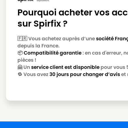
MIELE
MIELE ALLERGY CONTROL 500
Pourquoi acheter vos acc
MIELE
MIELE ALLERGY CONTROL 600
sur Spirfix ?
MIELE
MIELE ALLERGY CONTROL 700
🇫🇷 Vous achetez auprès d’une
société Fran
MIELE
MIELE ALLERGY CONTROL 800
depuis la France.
MIELE
MIELE ALLERGY CONTROL BR
📦
Compatibilité garantie
: en cas d'erreur,
pièces !
MIELE
MIELE ALLERGY CONTROL PL
🤗 Un
service client est disponible
pour vous 5 
MIELE
MIELE ALLERGY CONTROL PLUS
🔁 Vous avez
30 jours pour changer d’avis
et 
MIELE
MIELE ALLERGY CONTROL PLUSS500
MIELE
MIELE ALLERGY CONTROL PLUSS600
MIELE
MIELE ALLERGY CONTROL S300
MIELE
MIELE ALLERGY CONTROL S400
MIELE
MIELE ALLERGY CONTROL S5381