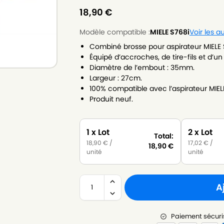
18,90
€
Modèle compatible :
MIELE S768i
Voir les 
Combiné brosse pour aspirateur MIELE 
Équipé d’accroches, de tire-fils et d’u
Diamètre de l’embout : 35mm.
Largeur : 27cm.
100% compatible avec l’aspirateur MIEL
Produit neuf.
1 x Lot
2 x Lot
Total:
18,90
€
/
17,02
€
/
18,90
€
unité
unité
A
Paiement sécuri