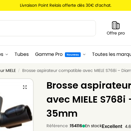
Livraison Point Relais offerte dès 30€ d’achat.
Recherche
Offre pro
es
Tubes
Gamme Pro
Toutes les marq
Nouveau
ur MIELE
Brosse aspirateur compatible avec MIELE S768i – Di
/
Brosse aspirateu
avec MIELE S768i
35mm
Référence :
154116
En stock