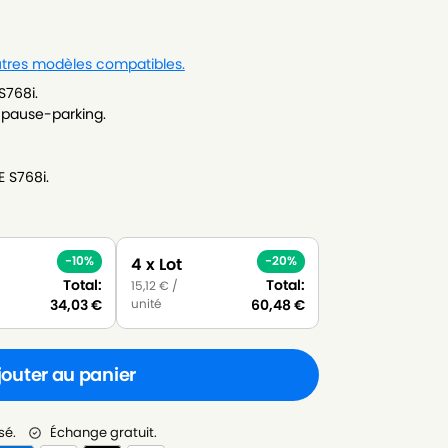
autres modèles compatibles.
S768i.
n pause-parking.
E S768i.
-10%
-20%
4 x Lot
Total:
Total:
15,12
€
/
unité
34,03
€
60,48
€
jouter au panier
sé.
Échange gratuit.