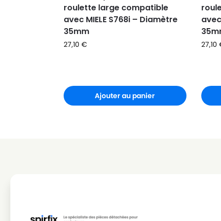
roulette large compatible
roul
MIELE
MIELE ACTIVE HEPA S578
avec MIELE S768i – Diamètre
avec
MIELE
MIELE ACTIVE MEDICAL
35mm
35m
27,10
€
27,10
MIELE
MIELE ACTIVE TEAM
MIELE
MIELE AIR CLEAN
MIELE
MIELE AIR CLEAN PLUSS2000
Ajouter au panier
MIELE
MIELE AIR CLEAN PLUSS3000
MIELE
MIELE AIR CLEAN SERIE S4/S5
MIELE
MIELE ALLERGOTEC 2000
MIELE
MIELE ALLERGY CONTROL
MIELE
MIELE ALLERGY CONTROL 2000
MIELE
MIELE ALLERGY CONTROL 2000 / AL
MIELE
MIELE ALLERGY CONTROL 2200