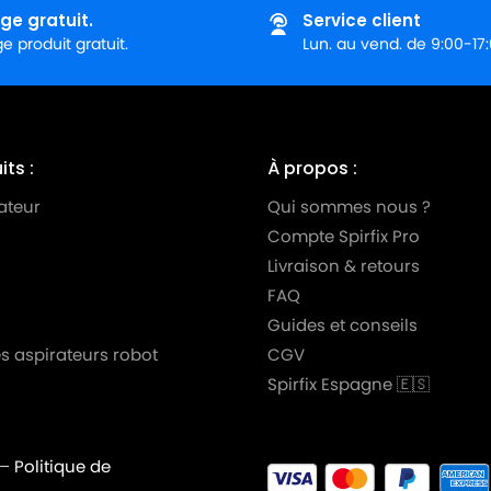
ge gratuit.
Service client
 produit gratuit.
Lun. au vend. de 9:00-17
ts :
À propos :
ateur
Qui sommes nous ?
Compte Spirfix Pro
Livraison & retours
FAQ
Guides et conseils
s aspirateurs robot
CGV
Spirfix Espagne 🇪🇸
–
Politique de