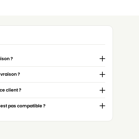
aison ?
ivraison ?
e client ?
n'est pas compatible ?