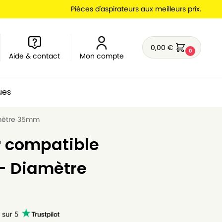
Pièces d'aspirateurs aux meilleurs prix.
0,00
€
0
Aide & contact
Mon compte
ues
amètre 35mm
r compatible
 – Diamètre