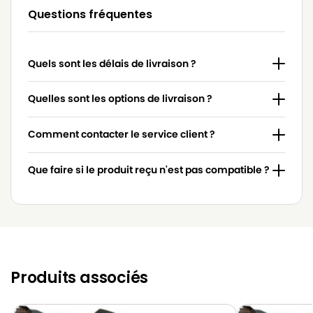
Questions fréquentes
MIELE
MIELE 4854915
MIELE
MIELE 617063
Quels sont les délais de livraison ?
MIELE
MIELE 7253830
MIELE
MIELE 7736191
Quelles sont les options de livraison ?
MIELE
MIELE 837.086
Comment contacter le service client ?
MIELE
MIELE 9442600
Que faire si le produit reçu n'est pas compatible ?
MIELE
MIELE ACCU NOVA
MIELE
MIELE ACTIVE HEPA
MIELE
MIELE ACTIVE HEPA 700
MIELE
MIELE ACTIVE HEPA DELUXE
Produits associés
MIELE
MIELE ACTIVE HEPA S578
MIELE
MIELE ACTIVE MEDICAL