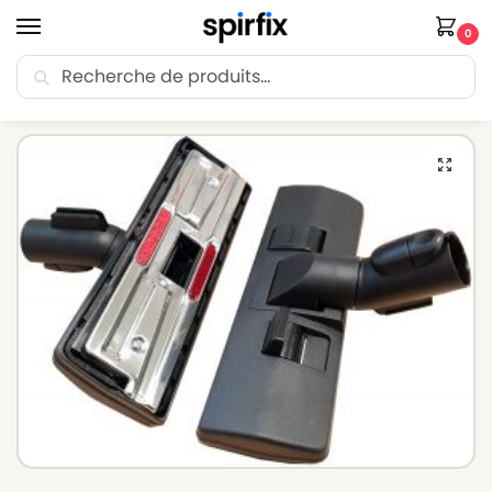
0
Recherche
🚚 Livraison Point Relais offerte dès 30€ d’achat.
Accueil
Brosse aspirateur
Brosse aspirateur MIELE
Brosse aspirateur compatible avec MIELE S5787 – Diamètre 35mm
/
/
/