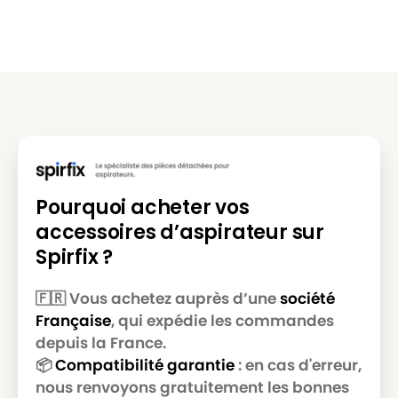
MIELE
MIELE ALLERGY CONTROL 600
MIELE
MIELE ALLERGY CONTROL 700
MIELE
MIELE ALLERGY CONTROL 800
MIELE
MIELE ALLERGY CONTROL BR
MIELE
MIELE ALLERGY CONTROL PL
MIELE
MIELE ALLERGY CONTROL PLUS
Pourquoi acheter vos
MIELE
MIELE ALLERGY CONTROL PLUSS500
accessoires d’aspirateur sur
MIELE
MIELE ALLERGY CONTROL PLUSS600
Spirfix ?
MIELE
MIELE ALLERGY CONTROL S300
🇫🇷 Vous achetez auprès d’une
société
MIELE
MIELE ALLERGY CONTROL S400
Française
, qui expédie les commandes
MIELE
MIELE ALLERGY CONTROL S5381
depuis la France.
📦
Compatibilité garantie
: en cas d'erreur,
MIELE
MIELE ALLERGY CONTROL S600
nous renvoyons gratuitement les bonnes