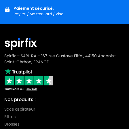
MIELE
MIELE ALLERVAC S718
Paiement sécurisé.
PayPal / MasterCard / Visa
MIELE
MIELE ALLERVAC S800
MIELE
MIELE ALLERVAC SENSOR
MIELE
MIELE ALLERVAC SENSOR 2000
MIELE
MIELE ALLERVAC SENSOR 5000
Spirfix – SARL RA – 167 rue Gustave Eiffel, 44150 Ancenis-
MIELE
MIELE ALU LIMITED EDITION
Saint-Géréon, FRANCE.
MIELE
MIELE ALU MAGIC
MIELE
MIELE ALU MAGIC ALUMINIUM
MIELE
MIELE ALUMAGIC
Nos produits :
MIELE
MIELE ALUMINIUM
Sacs aspirateur
MIELE
MIELE AMARANTH HS06
Filtres
Brosses
MIELE
MIELE AMBIANTE