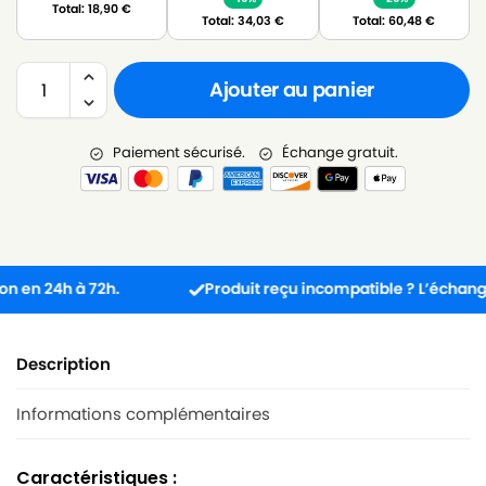
Total:
18,90
€
Total:
34,03
€
Total:
60,48
€
Ajouter au panier
Paiement sécurisé.
Échange gratuit.
 24h à 72h.
Produit reçu incompatible ? L’échange est 
Description
Informations complémentaires
Caractéristiques :