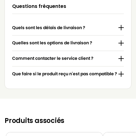
Questions fréquentes
MIELE
MIELE 4854915
MIELE
MIELE 617063
Quels sont les délais de livraison ?
MIELE
MIELE 7253830
MIELE
MIELE 7736191
Quelles sont les options de livraison ?
MIELE
MIELE 837.086
Comment contacter le service client ?
MIELE
MIELE 9442600
Que faire si le produit reçu n'est pas compatible ?
MIELE
MIELE ACCU NOVA
MIELE
MIELE ACTIVE HEPA
MIELE
MIELE ACTIVE HEPA 700
MIELE
MIELE ACTIVE HEPA DELUXE
Produits associés
MIELE
MIELE ACTIVE HEPA S578
MIELE
MIELE ACTIVE MEDICAL