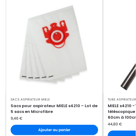
MIELE
MIELE ACTIVE TEAM
MIELE
MIELE AIR CLEAN
MIELE
MIELE AIR CLEAN PLUSS2000
MIELE
MIELE AIR CLEAN PLUSS3000
MIELE
MIELE AIR CLEAN SERIE S4/S5
MIELE
MIELE ALLERGOTEC 2000
MIELE
MIELE ALLERGY CONTROL
MIELE
MIELE ALLERGY CONTROL 2000
SACS ASPIRATEUR MIELE
TUBE ASPIRATEUR
MIELE
MIELE ALLERGY CONTROL 2000 / AL
Sacs pour aspirateur MIELE s4210 – Lot de
MIELE s4210 
5 sacs en Microfibre
téléscopique
MIELE
MIELE ALLERGY CONTROL 2200
60cm à 100c
9,46
€
44,80
€
MIELE
MIELE ALLERGY CONTROL 500
Ajouter au panier