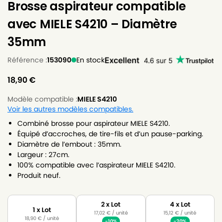
Brosse aspirateur compatible
avec MIELE S4210 – Diamètre
35mm
Référence :
153090
En stock
18,90
€
Modèle compatible :
MIELE S4210
Voir les autres modèles compatibles.
Combiné brosse pour aspirateur MIELE S4210.
Équipé d’accroches, de tire-fils et d’un pause-parking.
Diamètre de l’embout : 35mm.
Largeur : 27cm.
100% compatible avec l’aspirateur MIELE S4210.
Produit neuf.
2 x Lot
4 x Lot
1 x Lot
17,02
€
/ unité
15,12
€
/ unité
18,90
€
/ unité
-10%
-20%