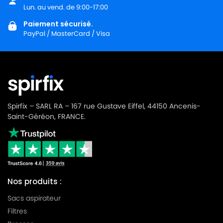
Lun. au vend. de 9:00-17:00
MIELE
MIELE ALLERVAC S718
Paiement sécurisé.
MIELE
MIELE ALLERVAC S800
PayPal / MasterCard / Visa
MIELE
MIELE ALLERVAC SENSOR
MIELE
MIELE ALLERVAC SENSOR 2000
MIELE
MIELE ALLERVAC SENSOR 5000
MIELE
MIELE ALU LIMITED EDITION
Spirfix – SARL RA – 167 rue Gustave Eiffel, 44150 Ancenis-
Saint-Géréon, FRANCE.
MIELE
MIELE ALU MAGIC
MIELE
MIELE ALU MAGIC ALUMINIUM
MIELE
MIELE ALUMAGIC
MIELE
MIELE ALUMINIUM
Nos produits :
Sacs aspirateur
MIELE
MIELE AMARANTH HS06
Filtres
MIELE
MIELE AMBIANTE