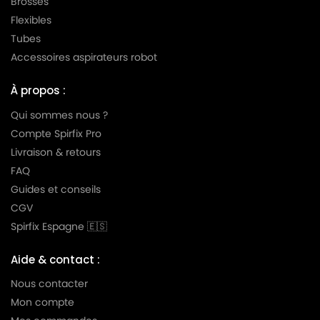
Brosses
MIELE
MIELE AMBIENTE
Flexibles
Tubes
MIELE
MIELE AMBIENTE PLUS
Accessoires aspirateurs robot
MIELE
MIELE AMBIENTE S5580
À propos :
MIELE
MIELE ANIVERSARIO
Qui sommes nous ?
MIELE
MIELE ANNIVERSARY
Compte Spirfix Pro
Livraison & retours
MIELE
MIELE ANNIVERSARY 100
FAQ
MIELE
MIELE ANNIVERSARY S100
Guides et conseils
CGV
MIELE
MIELE ANNIVERSARY S101
Spirfix Espagne 🇪🇸
MIELE
MIELE ANNIVERSARY S102
Aide & contact :
MIELE
MIELE ANNIVERSARY S103
Nous contacter
MIELE
MIELE ANNIVERSARY S104
Mon compte
MIELE
MIELE ANNIVERSARY S105