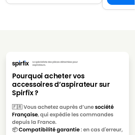
MIELE
MIELE ALLERGY CONTROL 600
MIELE
MIELE ALLERGY CONTROL 700
MIELE
MIELE ALLERGY CONTROL 800
MIELE
MIELE ALLERGY CONTROL BR
MIELE
MIELE ALLERGY CONTROL PL
MIELE
MIELE ALLERGY CONTROL PLUS
MIELE
MIELE ALLERGY CONTROL PLUSS500
Pourquoi acheter vos
MIELE
MIELE ALLERGY CONTROL PLUSS600
accessoires d’aspirateur sur
Spirfix ?
MIELE
MIELE ALLERGY CONTROL S300
MIELE
MIELE ALLERGY CONTROL S400
🇫🇷 Vous achetez auprès d’une
société
Française
, qui expédie les commandes
MIELE
MIELE ALLERGY CONTROL S5381
depuis la France.
MIELE
MIELE ALLERGY CONTROL S600
📦
Compatibilité garantie
: en cas d'erreur,