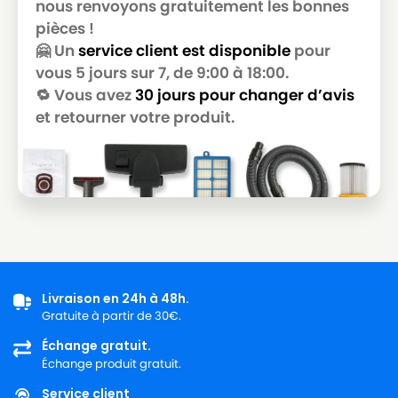
nous renvoyons gratuitement les bonnes
MIELE
MIELE ALLERGY HEPA
pièces !
MIELE
MIELE ALLERGY HEPA 1800
🤗 Un
service client est disponible
pour
vous 5 jours sur 7, de 9:00 à 18:00.
MIELE
MIELE ALLERGY HEPA 4000
🔁 Vous avez
30 jours pour changer d’avis
MIELE
MIELE ALLERGY HEPA 700
et retourner votre produit.
MIELE
MIELE ALLERGY HEPA PLUSS718
MIELE
MIELE ALLERGY STOP
MIELE
MIELE ALLERGYCO S157
MIELE
MIELE ALLERVAC
MIELE
MIELE ALLERVAC HEPA PLUS
Livraison en 24h à 48h.
MIELE
MIELE ALLERVAC S400
Gratuite à partir de 30€.
Échange gratuit.
MIELE
MIELE ALLERVAC S600
Échange produit gratuit.
MIELE
MIELE ALLERVAC S700
Service client