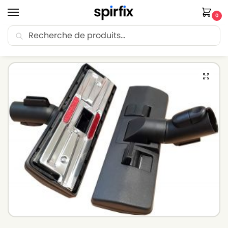
0
Recherche
🚚 Livraison Point Relais offerte dès 30€ d’achat.
Accueil
Brosse aspirateur
Brosse aspirateur MIELE
Brosse aspirateur compatible avec MIELE S4210 – Diamètre 35mm
/
/
/