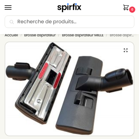
0
Recherche
🚚 Livraison Point Relais offerte dès 30€ d’achat.
Accueil
Brosse aspirateur
Brosse aspirateur MIELE
Brosse aspirateur compatible avec MIELE S4 ECOLINE – Diamètre 35mm
/
/
/