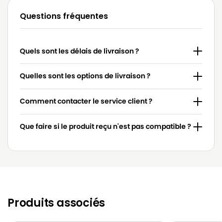
Questions fréquentes
MIELE
MIELE 4854915
MIELE
MIELE 617063
Quels sont les délais de livraison ?
MIELE
MIELE 7253830
MIELE
MIELE 7736191
Quelles sont les options de livraison ?
MIELE
MIELE 837.086
Comment contacter le service client ?
MIELE
MIELE 9442600
Que faire si le produit reçu n'est pas compatible ?
MIELE
MIELE ACCU NOVA
MIELE
MIELE ACTIVE HEPA
MIELE
MIELE ACTIVE HEPA 700
MIELE
MIELE ACTIVE HEPA DELUXE
Produits associés
MIELE
MIELE ACTIVE HEPA S578