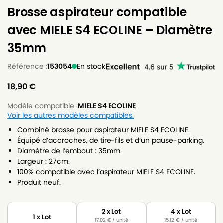
Brosse aspirateur compatible
avec MIELE S4 ECOLINE – Diamètre
35mm
Référence :
153054
En stock
18,90
€
Modèle compatible :
MIELE S4 ECOLINE
Voir les autres modèles compatibles.
Combiné brosse pour aspirateur MIELE S4 ECOLINE.
Équipé d’accroches, de tire-fils et d’un pause-parking.
Diamètre de l’embout : 35mm.
Largeur : 27cm.
100% compatible avec l’aspirateur MIELE S4 ECOLINE.
Produit neuf.
2 x Lot
4 x Lot
1 x Lot
17,02
€
/ unité
15,12
€
/ unité