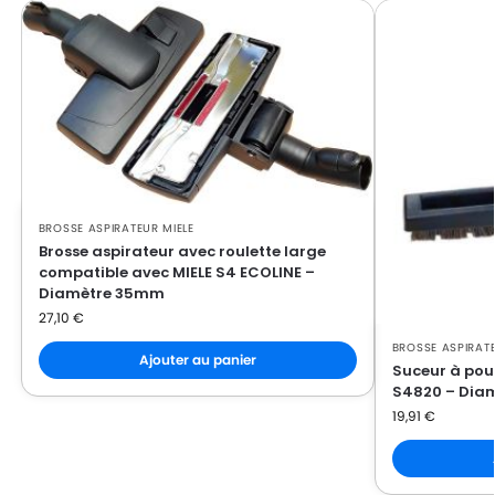
MIELE
MIELE ACTIVE MEDICAL
MIELE
MIELE ACTIVE TEAM
MIELE
MIELE AIR CLEAN
MIELE
MIELE AIR CLEAN PLUSS2000
MIELE
MIELE AIR CLEAN PLUSS3000
MIELE
MIELE AIR CLEAN SERIE S4/S5
BROSSE ASPIRATEUR MIELE
Brosse aspirateur avec roulette large
MIELE
MIELE ALLERGOTEC 2000
compatible avec MIELE S4 ECOLINE –
Diamètre 35mm
MIELE
MIELE ALLERGY CONTROL
27,10
€
MIELE
MIELE ALLERGY CONTROL 2000
BROSSE ASPIRATE
Ajouter au panier
Suceur à pous
MIELE
MIELE ALLERGY CONTROL 2000 / AL
S4820 – Dia
19,91
€
MIELE
MIELE ALLERGY CONTROL 2200
MIELE
MIELE ALLERGY CONTROL 500