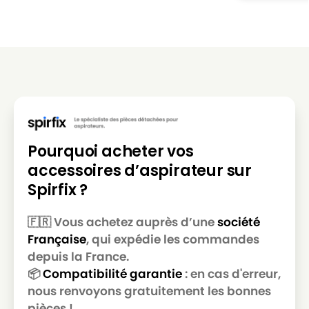
MIELE
MIELE ALLERGY CONTROL 600
MIELE
MIELE ALLERGY CONTROL 700
MIELE
MIELE ALLERGY CONTROL 800
MIELE
MIELE ALLERGY CONTROL BR
MIELE
MIELE ALLERGY CONTROL PL
MIELE
MIELE ALLERGY CONTROL PLUS
Pourquoi acheter vos
accessoires d’aspirateur sur
MIELE
MIELE ALLERGY CONTROL PLUSS500
Spirfix ?
MIELE
MIELE ALLERGY CONTROL PLUSS600
MIELE
MIELE ALLERGY CONTROL S300
🇫🇷 Vous achetez auprès d’une
société
Française
, qui expédie les commandes
MIELE
MIELE ALLERGY CONTROL S400
depuis la France.
MIELE
MIELE ALLERGY CONTROL S5381
📦
Compatibilité garantie
: en cas d'erreur,
nous renvoyons gratuitement les bonnes
MIELE
MIELE ALLERGY CONTROL S600
pièces !