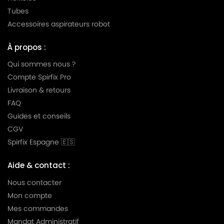
MIELE
MIELE AMBIANTE
Tubes
MIELE
MIELE AMBIENTE
Accessoires aspirateurs robot
MIELE
MIELE AMBIENTE PLUS
À propos :
MIELE
MIELE AMBIENTE S5580
Qui sommes nous ?
MIELE
MIELE ANIVERSARIO
Compte Spirfix Pro
Livraison & retours
MIELE
MIELE ANNIVERSARY
FAQ
MIELE
MIELE ANNIVERSARY 100
Guides et conseils
CGV
MIELE
MIELE ANNIVERSARY S100
Spirfix Espagne 🇪🇸
MIELE
MIELE ANNIVERSARY S101
Aide & contact :
MIELE
MIELE ANNIVERSARY S102
Nous contacter
MIELE
MIELE ANNIVERSARY S103
Mon compte
Mes commandes
MIELE
MIELE ANNIVERSARY S104
Mandat Administratif