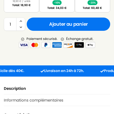
18,90
€
/ unité
-10%
-20%
Total:
18,90
€
Total:
34,03
€
Total:
60,48
€
Ajouter au panier
Paiement sécurisé.
Échange gratuit.
 dès 40€.
Livraison en 24h à 72h.
Produit reç
Description
Informations complémentaires