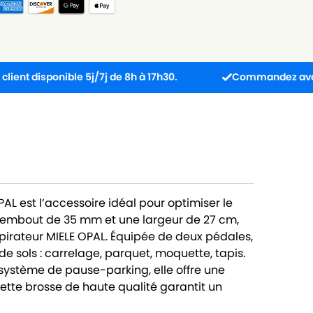
ponible 5j/7j de 8h à 17h30.
Commandez avant 13h : co
L est l’accessoire idéal pour optimiser le
d’embout de 35 mm et une largeur de 27 cm,
pirateur MIELE OPAL. Équipée de deux pédales,
de sols : carrelage, parquet, moquette, tapis.
 système de pause-parking, elle offre une
 cette brosse de haute qualité garantit un