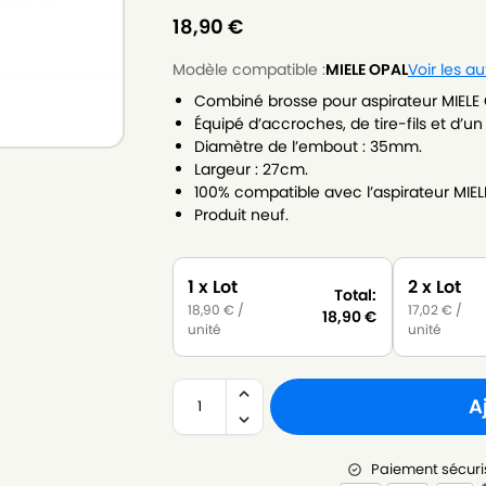
18,90
€
Modèle compatible :
MIELE OPAL
Voir les a
Combiné brosse pour aspirateur MIELE 
Équipé d’accroches, de tire-fils et d’u
Diamètre de l’embout : 35mm.
Largeur : 27cm.
100% compatible avec l’aspirateur MIEL
Produit neuf.
1 x Lot
2 x Lot
Total:
18,90
€
/
17,02
€
/
18,90
€
unité
unité
A
Paiement sécuri