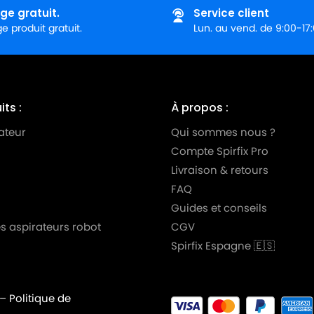
ge gratuit.
Service client
 produit gratuit.
Lun. au vend. de 9:00-17
ts :
À propos :
ateur
Qui sommes nous ?
Compte Spirfix Pro
Livraison & retours
FAQ
Guides et conseils
s aspirateurs robot
CGV
Spirfix Espagne 🇪🇸
–
Politique de