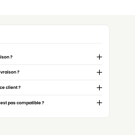
aison ?
ivraison ?
e client ?
n'est pas compatible ?