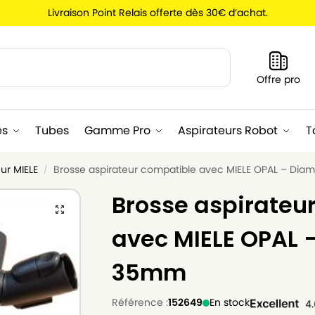
Livraison Point Relais offerte dès 30€ d’achat.
Recherche
Offre pro
es
Tubes
Gamme Pro
Aspirateurs Robot
T
ur MIELE
Brosse aspirateur compatible avec MIELE OPAL – Di
/
Brosse aspirateu
avec MIELE OPAL 
35mm
Référence :
152649
En stock