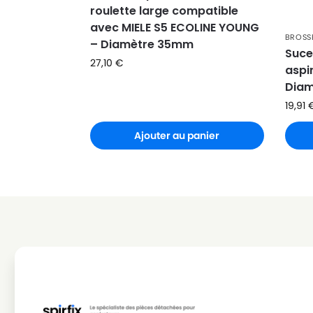
roulette large compatible
MIELE
MIELE ACTIVE HEPA S578
avec MIELE S5 ECOLINE YOUNG
MIELE
MIELE ACTIVE MEDICAL
BROSSE
– Diamètre 35mm
Suce
27,10
€
MIELE
MIELE ACTIVE TEAM
aspi
Dia
MIELE
MIELE AIR CLEAN
19,91
MIELE
MIELE AIR CLEAN PLUSS2000
Ajouter au panier
MIELE
MIELE AIR CLEAN PLUSS3000
MIELE
MIELE AIR CLEAN SERIE S4/S5
MIELE
MIELE ALLERGOTEC 2000
MIELE
MIELE ALLERGY CONTROL
MIELE
MIELE ALLERGY CONTROL 2000
MIELE
MIELE ALLERGY CONTROL 2000 / AL
MIELE
MIELE ALLERGY CONTROL 2200