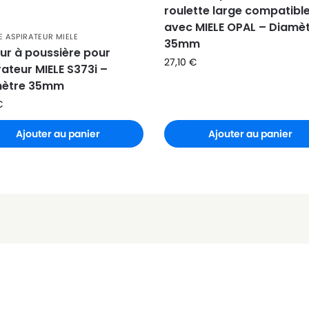
roulette large compatibl
avec MIELE OPAL – Diamè
 ASPIRATEUR MIELE
35mm
ur à poussière pour
27,10
€
rateur MIELE S373i –
mètre 35mm
€
Ajouter au panier
Ajouter au panier