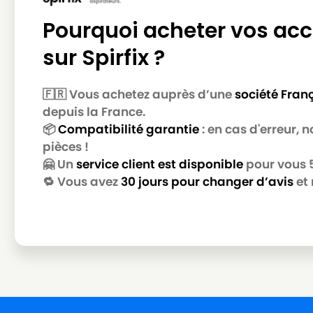
MIELE
MIELE ALLERGY CONTROL 500
Pourquoi acheter vos acc
MIELE
MIELE ALLERGY CONTROL 600
sur Spirfix ?
MIELE
MIELE ALLERGY CONTROL 700
🇫🇷 Vous achetez auprès d’une
société Fran
MIELE
MIELE ALLERGY CONTROL 800
depuis la France.
MIELE
MIELE ALLERGY CONTROL BR
📦
Compatibilité garantie
: en cas d'erreur,
pièces !
MIELE
MIELE ALLERGY CONTROL PL
🤗 Un
service client est disponible
pour vous 5 
MIELE
MIELE ALLERGY CONTROL PLUS
🔁 Vous avez
30 jours pour changer d’avis
et 
MIELE
MIELE ALLERGY CONTROL PLUSS500
MIELE
MIELE ALLERGY CONTROL PLUSS600
MIELE
MIELE ALLERGY CONTROL S300
MIELE
MIELE ALLERGY CONTROL S400
MIELE
MIELE ALLERGY CONTROL S5381