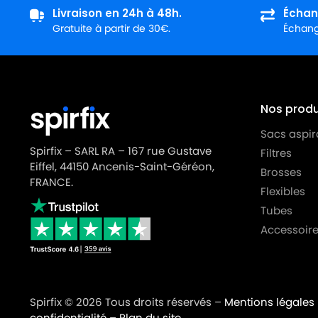
Livraison en 24h à 48h.
Échan
MIELE
MIELE ALLERGY CONTROL S600
Gratuite à partir de 30€.
Échange
MIELE
MIELE ALLERGY HEPA
MIELE
MIELE ALLERGY HEPA 1800
MIELE
MIELE ALLERGY HEPA 4000
Nos produi
MIELE
MIELE ALLERGY HEPA 700
Sacs aspir
Spirfix – SARL RA – 167 rue Gustave
Filtres
MIELE
MIELE ALLERGY HEPA PLUSS718
Eiffel, 44150 Ancenis-Saint-Géréon,
Brosses
FRANCE.
MIELE
MIELE ALLERGY STOP
Flexibles
Tubes
MIELE
MIELE ALLERGYCO S157
Accessoire
MIELE
MIELE ALLERVAC
MIELE
MIELE ALLERVAC HEPA PLUS
MIELE
MIELE ALLERVAC S400
Spirfix © 2026 Tous droits réservés –
Mentions légales
confidentialité
–
Plan du site