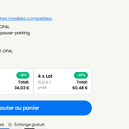
utres modèles compatibles.
OPAL.
n pause-parking.
E OPAL.
-10%
-20%
4 x Lot
Total:
Total:
15,12
€
/
unité
34,03
€
60,48
€
jouter au panier
sé.
Échange gratuit.