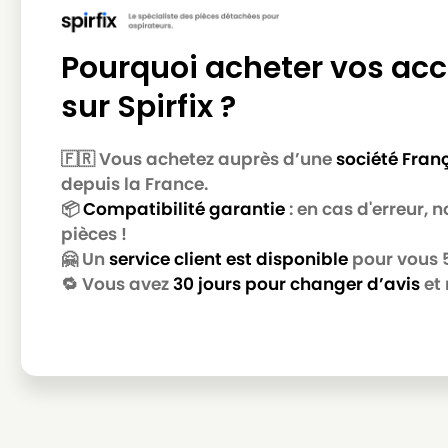
MIELE
MIELE ALLERGY CONTROL 2200
MIELE
MIELE ALLERGY CONTROL 500
Pourquoi acheter vos acc
MIELE
MIELE ALLERGY CONTROL 600
sur Spirfix ?
MIELE
MIELE ALLERGY CONTROL 700
🇫🇷 Vous achetez auprès d’une
société Fran
MIELE
MIELE ALLERGY CONTROL 800
depuis la France.
MIELE
MIELE ALLERGY CONTROL BR
📦
Compatibilité garantie
: en cas d'erreur,
pièces !
MIELE
MIELE ALLERGY CONTROL PL
🤗 Un
service client est disponible
pour vous 5 
MIELE
MIELE ALLERGY CONTROL PLUS
🔁 Vous avez
30 jours pour changer d’avis
et 
MIELE
MIELE ALLERGY CONTROL PLUSS500
MIELE
MIELE ALLERGY CONTROL PLUSS600
MIELE
MIELE ALLERGY CONTROL S300
MIELE
MIELE ALLERGY CONTROL S400