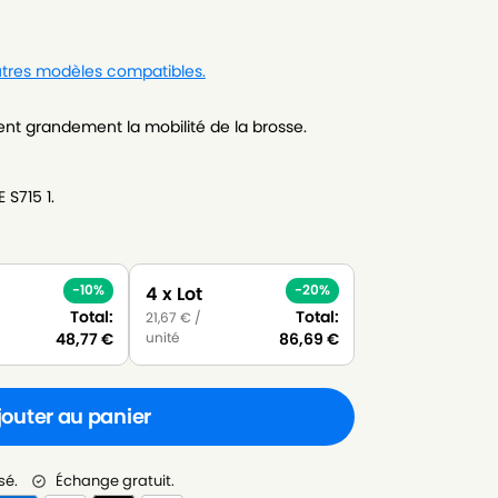
autres modèles compatibles.
tent grandement la mobilité de la brosse.
 S715 1.
-10%
-20%
4 x Lot
Total:
Total:
21,67
€
/
unité
48,77
€
86,69
€
jouter au panier
sé.
Échange gratuit.