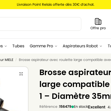
Livraison Point Relais offerte dès 30€ d’achat.
Recherche
Offre pro
es
Tubes
Gamme Pro
Aspirateurs Robot
T
ur MIELE
Brosse aspirateur avec roulette large compatible av
/
Brosse aspirateur
large compatible 
1 – Diamètre 35
Référence :
156479
En stock