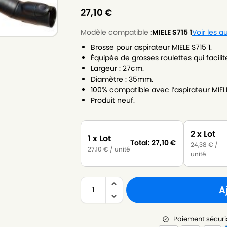
27,10
€
Modèle compatible :
MIELE S715 1
Voir les 
Brosse pour aspirateur MIELE S715 1.
Équipée de grosses roulettes qui facili
Largeur : 27cm.
Diamètre : 35mm.
100% compatible avec l’aspirateur MIELE
Produit neuf.
2 x Lot
1 x Lot
Total:
27,10
€
24,38
€
/
27,10
€
/ unité
unité
A
Paiement sécuri