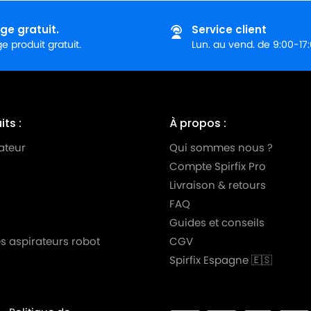
ge gratuit.
Service client
 produit gratuit.
Lun. au vend. de 9:00-17
ts :
À propos :
ateur
Qui sommes nous ?
Compte Spirfix Pro
Livraison & retours
FAQ
Guides et conseils
s aspirateurs robot
CGV
Spirfix Espagne 🇪🇸