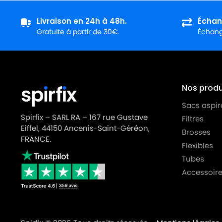
MIELE
MIELE ALLERGY CONTROL S5381
Livraison en 24h à 48h.
Échan
MIELE
MIELE ALLERGY CONTROL S600
Gratuite à partir de 30€.
Échange
MIELE
MIELE ALLERGY HEPA
MIELE
MIELE ALLERGY HEPA 1800
MIELE
MIELE ALLERGY HEPA 4000
Nos produi
MIELE
MIELE ALLERGY HEPA 700
Sacs aspir
Spirfix – SARL RA – 167 rue Gustave
Filtres
MIELE
MIELE ALLERGY HEPA PLUSS718
Eiffel, 44150 Ancenis-Saint-Géréon,
Brosses
FRANCE.
MIELE
MIELE ALLERGY STOP
Flexibles
Tubes
MIELE
MIELE ALLERGYCO S157
Accessoire
MIELE
MIELE ALLERVAC
MIELE
MIELE ALLERVAC HEPA PLUS
MIELE
MIELE ALLERVAC S400