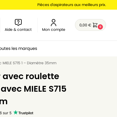
Pièces d'aspirateurs aux meilleurs prix.
0,00
€
0
Aide & contact
Mon compte
outes les marques
ec MIELE S715 1 – Diamètre 35mm
 avec roulette
avec MIELE S715
mm