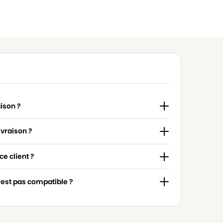
aison ?
ivraison ?
e client ?
n'est pas compatible ?