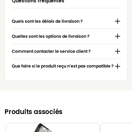
Questions fréquentes
MIELE
MIELE 4854915
MIELE
MIELE 617063
Quels sont les délais de livraison ?
MIELE
MIELE 7253830
MIELE
MIELE 7736191
Quelles sont les options de livraison ?
MIELE
MIELE 837.086
Comment contacter le service client ?
MIELE
MIELE 9442600
Que faire si le produit reçu n'est pas compatible ?
MIELE
MIELE ACCU NOVA
MIELE
MIELE ACTIVE HEPA
MIELE
MIELE ACTIVE HEPA 700
MIELE
MIELE ACTIVE HEPA DELUXE
Produits associés
MIELE
MIELE ACTIVE HEPA S578
MIELE
MIELE ACTIVE MEDICAL