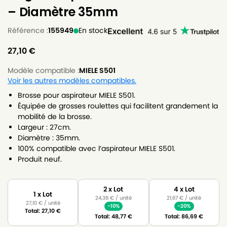
– Diamètre 35mm
Référence :
155949
En stock
27,10
€
Modèle compatible :
MIELE S501
Voir les autres modèles compatibles.
Brosse pour aspirateur MIELE S501.
Équipée de grosses roulettes qui facilitent grandement la
mobilité de la brosse.
Largeur : 27cm.
Diamètre : 35mm.
100% compatible avec l’aspirateur MIELE S501.
Produit neuf.
2 x Lot
4 x Lot
1 x Lot
24,38
€
/ unité
21,67
€
/ unité
27,10
€
/ unité
-10%
-20%
Total:
27,10
€
Total:
48,77
€
Total:
86,69
€