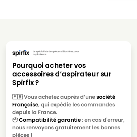
MIELE
MIELE ALLERGY CONTROL 700
MIELE
MIELE ALLERGY CONTROL 800
MIELE
MIELE ALLERGY CONTROL BR
MIELE
MIELE ALLERGY CONTROL PL
MIELE
MIELE ALLERGY CONTROL PLUS
Pourquoi acheter vos
MIELE
MIELE ALLERGY CONTROL PLUSS500
accessoires d’aspirateur sur
MIELE
MIELE ALLERGY CONTROL PLUSS600
Spirfix ?
MIELE
MIELE ALLERGY CONTROL S300
🇫🇷 Vous achetez auprès d’une
société
MIELE
MIELE ALLERGY CONTROL S400
Française
, qui expédie les commandes
MIELE
MIELE ALLERGY CONTROL S5381
depuis la France.
📦
Compatibilité garantie
: en cas d'erreur,
MIELE
MIELE ALLERGY CONTROL S600
nous renvoyons gratuitement les bonnes
pièces !
MIELE
MIELE ALLERGY HEPA