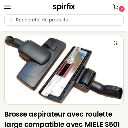
0
Recherche
🚚 Livraison Point Relais offerte dès 30€ d’achat.
Accueil
Brosse aspirateur
Brosse aspirateur MIELE
Brosse aspirateur avec roulette large compatible avec MIELE S501 – Diamètre 35mm
/
/
/
Brosse aspirateur avec roulette
large compatible avec MIELE S501