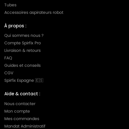
MIELE
MIELE AMBIENTE
Tubes
Accessoires aspirateurs robot
MIELE
MIELE AMBIENTE PLUS
MIELE
MIELE AMBIENTE S5580
À propos :
MIELE
MIELE ANIVERSARIO
Qui sommes nous ?
Compte Spirfix Pro
MIELE
MIELE ANNIVERSARY
Livraison & retours
MIELE
MIELE ANNIVERSARY 100
FAQ
Guides et conseils
MIELE
MIELE ANNIVERSARY S100
CGV
MIELE
MIELE ANNIVERSARY S101
Spirfix Espagne 🇪🇸
MIELE
MIELE ANNIVERSARY S102
Aide & contact :
MIELE
MIELE ANNIVERSARY S103
Nous contacter
Mon compte
MIELE
MIELE ANNIVERSARY S104
Mes commandes
MIELE
MIELE ANNIVERSARY S105
Mandat Administratif