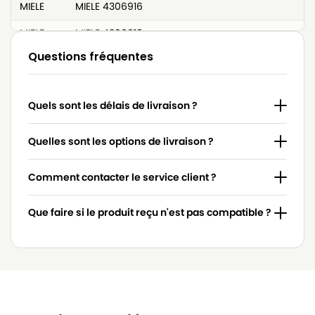
MIELE
MIELE 4306916
MIELE
MIELE 4306918
Questions fréquentes
MIELE
MIELE 4854915
MIELE
MIELE 617063
Quels sont les délais de livraison ?
MIELE
MIELE 7253830
MIELE
MIELE 7736191
Quelles sont les options de livraison ?
MIELE
MIELE 837.086
Comment contacter le service client ?
MIELE
MIELE 9442600
Que faire si le produit reçu n'est pas compatible ?
MIELE
MIELE ACCU NOVA
MIELE
MIELE ACTIVE HEPA
MIELE
MIELE ACTIVE HEPA 700
MIELE
MIELE ACTIVE HEPA DELUXE