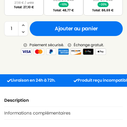
27,10
€
/ unité
-10%
-20%
Total:
27,10
€
Total:
48,77
€
Total:
86,69
€
Ajouter au panier
Paiement sécurisé.
Échange gratuit.
Livraison en 24h à 72h.
Produit reçu incompatible ? L’
Description
Informations complémentaires