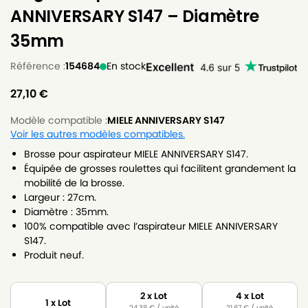
ANNIVERSARY S147 – Diamètre
35mm
Référence :
154684
En stock
27,10
€
Modèle compatible :
MIELE ANNIVERSARY S147
Voir les autres modèles compatibles.
Brosse pour aspirateur MIELE ANNIVERSARY S147.
Équipée de grosses roulettes qui facilitent grandement la
mobilité de la brosse.
Largeur : 27cm.
Diamètre : 35mm.
100% compatible avec l’aspirateur MIELE ANNIVERSARY
S147.
Produit neuf.
2 x Lot
4 x Lot
1 x Lot
24,38
€
/ unité
21,67
€
/ unité