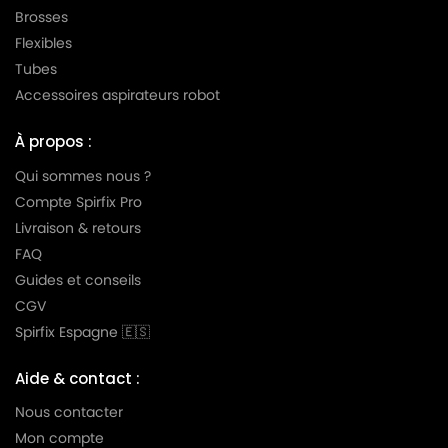
MIELE
MIELE AMARANTH HS06
Brosses
Flexibles
MIELE
MIELE AMBIANTE
Tubes
MIELE
MIELE AMBIENTE
Accessoires aspirateurs robot
MIELE
MIELE AMBIENTE PLUS
À propos :
MIELE
MIELE AMBIENTE S5580
Qui sommes nous ?
MIELE
MIELE ANIVERSARIO
Compte Spirfix Pro
Livraison & retours
MIELE
MIELE ANNIVERSARY
FAQ
MIELE
MIELE ANNIVERSARY 100
Guides et conseils
CGV
MIELE
MIELE ANNIVERSARY S100
Spirfix Espagne 🇪🇸
MIELE
MIELE ANNIVERSARY S101
Aide & contact :
MIELE
MIELE ANNIVERSARY S102
Nous contacter
MIELE
MIELE ANNIVERSARY S103
Mon compte