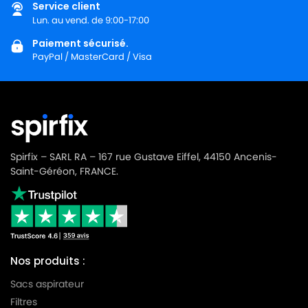
MIELE
MIELE ALLERVAC S600
Service client
Lun. au vend. de 9:00-17:00
MIELE
MIELE ALLERVAC S700
Paiement sécurisé.
MIELE
MIELE ALLERVAC S718
PayPal / MasterCard / Visa
MIELE
MIELE ALLERVAC S800
MIELE
MIELE ALLERVAC SENSOR
MIELE
MIELE ALLERVAC SENSOR 2000
Spirfix – SARL RA – 167 rue Gustave Eiffel, 44150 Ancenis-
MIELE
MIELE ALLERVAC SENSOR 5000
Saint-Géréon, FRANCE.
MIELE
MIELE ALU LIMITED EDITION
MIELE
MIELE ALU MAGIC
MIELE
MIELE ALU MAGIC ALUMINIUM
Nos produits :
MIELE
MIELE ALUMAGIC
Sacs aspirateur
MIELE
MIELE ALUMINIUM
Filtres