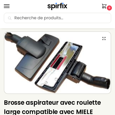
0
Recherche
🚚 Livraison Point Relais offerte dès 30€ d’achat.
Accueil
Brosse aspirateur
Brosse aspirateur MIELE
Brosse aspirateur avec roulette large compatible avec MIELE ANNIVERSARY S147 – Diamètre 35mm
/
/
/
Brosse aspirateur avec roulette
large compatible avec MIELE