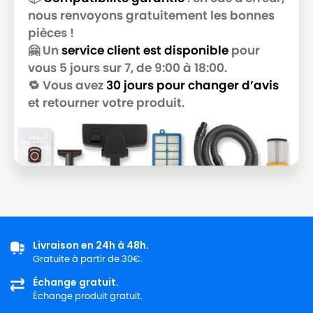
nous renvoyons gratuitement les bonnes
MIELE
MIELE ALLERGY CONTROL S600
pièces !
🤗 Un
service client est disponible
pour
MIELE
MIELE ALLERGY HEPA
vous 5 jours sur 7, de 9:00 à 18:00.
MIELE
MIELE ALLERGY HEPA 1800
🔁 Vous avez
30 jours pour changer d’avis
et retourner votre produit.
MIELE
MIELE ALLERGY HEPA 4000
MIELE
MIELE ALLERGY HEPA 700
MIELE
MIELE ALLERGY HEPA PLUSS718
MIELE
MIELE ALLERGY STOP
MIELE
MIELE ALLERGYCO S157
MIELE
MIELE ALLERVAC
Livraison en 24h à 48h.
Gratuite à partir de 30€.
MIELE
MIELE ALLERVAC HEPA PLUS
Échange gratuit.
MIELE
MIELE ALLERVAC S400
Échange produit gratuit.