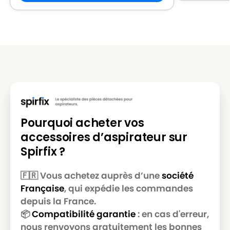
KARCHER
KARCHER A 2201 Nordic
KARCHER
KARCHER A 2201F
KARCHER
KARCHER A 2204
KARCHER
KARCHER A 2204 AF
KARCHER
KARCHER A 2204 FIFA
KARCHER
KARCHER A 2206 X
Pourquoi acheter vos
KARCHER
KARCHER A 2224 PT
accessoires d’aspirateur sur
KARCHER
KARCHER A 2231 pt
Spirfix ?
KARCHER
KARCHER A 2234 pt
🇫🇷 Vous achetez auprès d’une
société
KARCHER
KARCHER A 2236 X pt
Française
, qui expédie les commandes
depuis la France.
KARCHER
KARCHER A 2251
📦
Compatibilité garantie
: en cas d'erreur,
KARCHER
KARCHER A 2251 Me
nous renvoyons gratuitement les bonnes