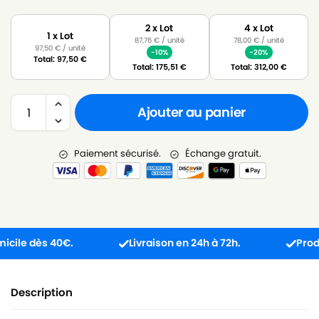
2 x Lot
4 x Lot
1 x Lot
87,76
€
/ unité
78,00
€
/ unité
97,50
€
/ unité
-10%
-20%
Total:
97,50
€
Total:
175,51
€
Total:
312,00
€
Ajouter au panier
Paiement sécurisé.
Échange gratuit.
le dès 40€.
Livraison en 24h à 72h.
Produit r
Description