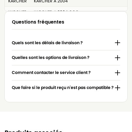
KARCHER
KARCHER A 2004
KARCHER
KARCHER A 2004 CCC
Questions fréquentes
KARCHER
KARCHER A 2004 Plus
KARCHER
KARCHER A 2014
Quels sont les délais de livraison ?
KARCHER
KARCHER A 2014 CA RVA C
KARCHER
KARCHER A 2014 CV
Quelles sont les options de livraison ?
KARCHER
KARCHER A 2024 - A 2025
Comment contacter le service client ?
KARCHER
KARCHER A 2024 PT
Que faire si le produit reçu n'est pas compatible ?
KARCHER
KARCHER A 2054
KARCHER
KARCHER A 2054 ME
KARCHER
KARCHER A 2064
KARCHER
KARCHER A 2064 PT