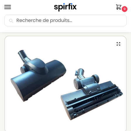
0
Recherche
🚚 Livraison Point Relais offerte dès 30€ d’achat.
Accueil
Brosse aspirateur
Brosse aspirateur KARCHER
Turbo Brosse pour aspirateur KARCHER A 2236 X pt – Diam. 32mm – Avec roulettes
/
/
/