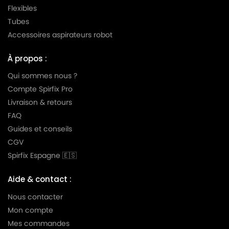
KARCHER
KARCHER A 2701
Flexibles
Tubes
KARCHER
KARCHER A 2701 2731 2801
Accessoires aspirateurs robot
KARCHER
KARCHER A 2801 PLUS
À propos :
KARCHER
KARCHER A 2901
Qui sommes nous ?
KARCHER
KARCHER A 2901 F
Compte Spirfix Pro
KARCHER
KARCHER A 3001
Livraison & retours
FAQ
KARCHER
KARCHER A 3100 OBI
Guides et conseils
KARCHER
KARCHER A 3100 a A 3199
CGV
Spirfix Espagne 🇪🇸
KARCHER
KARCHER A 4000 PLUS
KARCHER
KARCHER AD 3.000
Aide & contact :
Nous contacter
KARCHER
KARCHER AD 3.999
Mon compte
KARCHER
KARCHER AD 32.00
Mes commandes