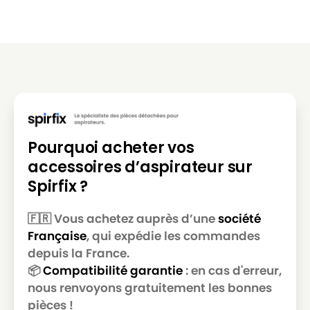
KARCHER
KARCHER A 2201F
KARCHER
KARCHER A 2204
KARCHER
KARCHER A 2204 AF
KARCHER
KARCHER A 2204 FIFA
KARCHER
KARCHER A 2206 X
Pourquoi acheter vos
KARCHER
KARCHER A 2224 PT
accessoires d’aspirateur sur
KARCHER
KARCHER A 2231 pt
Spirfix ?
KARCHER
KARCHER A 2234 pt
🇫🇷 Vous achetez auprès d’une
société
KARCHER
KARCHER A 2236 X pt
Française
, qui expédie les commandes
KARCHER
KARCHER A 2251
depuis la France.
📦
Compatibilité garantie
: en cas d'erreur,
KARCHER
KARCHER A 2251 Me
nous renvoyons gratuitement les bonnes
KARCHER
KARCHER A 2254
pièces !