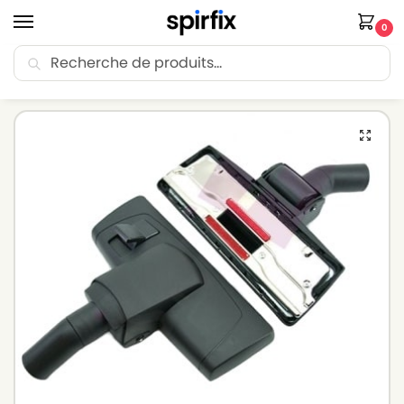
0
Recherche
🚚 Livraison Point Relais offerte dès 30€ d’achat.
Accueil
Brosse aspirateur
Brosse aspirateur KARCHER
Brosse pour aspirateur KARCHER A 2234 pt – Diam. 32mm
/
/
/