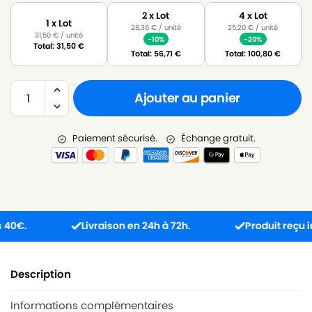
2 x Lot
4 x Lot
1 x Lot
28,36
€
/ unité
25,20
€
/ unité
31,50
€
/ unité
-10%
-20%
Total:
31,50
€
Total:
56,71
€
Total:
100,80
€
Ajouter au panier
Paiement sécurisé.
Échange gratuit.
.
Livraison en 24h à 72h.
Produit reçu incom
Description
Informations complémentaires