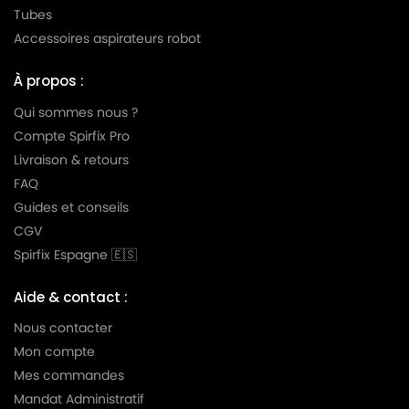
KARCHER
KARCHER A 2701 2731 2801
Tubes
Accessoires aspirateurs robot
KARCHER
KARCHER A 2801 PLUS
KARCHER
KARCHER A 2901
À propos :
KARCHER
KARCHER A 2901 F
Qui sommes nous ?
Compte Spirfix Pro
KARCHER
KARCHER A 3001
Livraison & retours
KARCHER
KARCHER A 3100 OBI
FAQ
Guides et conseils
KARCHER
KARCHER A 3100 a A 3199
CGV
KARCHER
KARCHER A 4000 PLUS
Spirfix Espagne 🇪🇸
KARCHER
KARCHER AD 3.000
Aide & contact :
KARCHER
KARCHER AD 3.999
Nous contacter
KARCHER
KARCHER AD 32.00
Mon compte
Mes commandes
KARCHER
KARCHER MV 2
Mandat Administratif