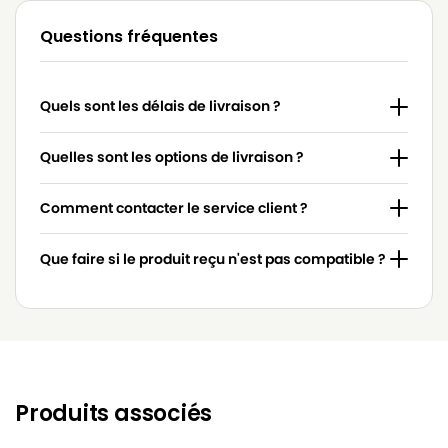
KARCHER
KARCHER A 2004 CCC
Questions fréquentes
KARCHER
KARCHER A 2004 Plus
KARCHER
KARCHER A 2014
Quels sont les délais de livraison ?
KARCHER
KARCHER A 2014 CA RVA C
KARCHER
KARCHER A 2014 CV
Quelles sont les options de livraison ?
KARCHER
KARCHER A 2024 - A 2025
Comment contacter le service client ?
KARCHER
KARCHER A 2024 PT
Que faire si le produit reçu n'est pas compatible ?
KARCHER
KARCHER A 2054
KARCHER
KARCHER A 2054 ME
KARCHER
KARCHER A 2064
KARCHER
KARCHER A 2064 PT
Produits associés
KARCHER
KARCHER A 2074