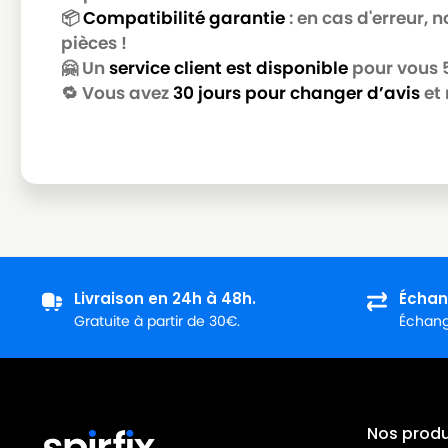
📦
Compatibilité garantie
: en cas d'erreur,
pièces !
🤗 Un
service client est disponible
pour vous 5 
🔁 Vous avez
30 jours pour changer d’avis
et 
Livraison en 24h à 48h.
Échan
Gratuite à partir de 30€.
Échange
Nos produi