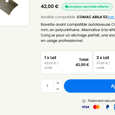
42,00
€
Livraison domicile offerte !
Modèle compatible :
COMAC ABILA 52
Voir
Bavette avant compatible autolaveuse C
mm, en polyuréthane. Alternative à la ré
Conçue pour un séchage parfait, une exce
en usage professionnel.
1 x Lot
2 x Lot
Total:
42,00
€
/
37,80
€
/
42,00
€
unité
unité
A
Paiement sécuri