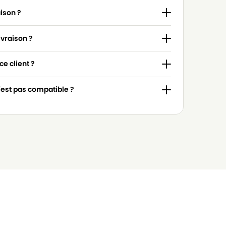
aison ?
ivraison ?
e client ?
n'est pas compatible ?