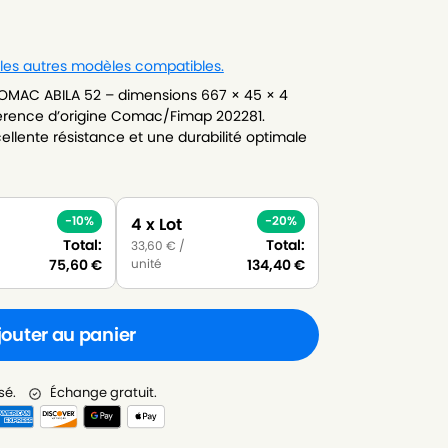
 les autres modèles compatibles.
OMAC ABILA 52 – dimensions 667 × 45 × 4
férence d’origine Comac/Fimap 202281.
llente résistance et une durabilité optimale
-10%
-20%
4 x Lot
Total:
Total:
33,60
€
/
unité
75,60
€
134,40
€
jouter au panier
sé.
Échange gratuit.