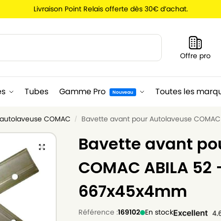
Livraison Point Relais offerte dès 30€ d’achat.
Recherche
Offre pro
es
Tubes
Gamme Pro
Toutes les marq
Nouveau
d'autolaveuse COMAC
Bavette avant pour Autolaveuse COMAC
/
Bavette avant po
COMAC ABILA 52 
667x45x4mm
Référence :
169102
En stock