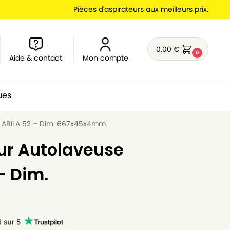
Pièces d'aspirateurs aux meilleurs prix.
0,00
€
0
Aide & contact
Mon compte
ues
 ABILA 52 – Dim. 667x45x4mm
ur Autolaveuse
– Dim.